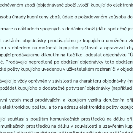
jednávaném zboží (objednávané zboží „vloží“ kupující do elektro
ůsobu úhrady kupní ceny zboží, údaje o požadovaném způsobu do
formace o nákladech spojených s dodáním zboží (dále společně jen
d zasláním objednávky prodávajícímu je kupujícímu umožněno zk
 to i s ohledem na možnost kupujícího zjišťovat a opravovat c
pující prodávajícímu kliknutím na tlačítko „odeslat objednávku 
é. Prodávající neprodleně po obdržení objednávky toto obdržení
cké pošty kupujícího uvedenou v uživatelském rozhraní či v objedn
ávající je vždy oprávněn v závislosti na charakteru objednávky (
požádat kupujícího o dodatečné potvrzení objednávky (například 
vní vztah mezi prodávajícím a kupujícím vzniká doručením přij
u elektronickou poštou, a to na adresu elektronické pošty kupujíc
jící souhlasí s použitím komunikačních prostředků na dálku při
omunikačních prostředků na dálku v souvislosti s uzavřením kup