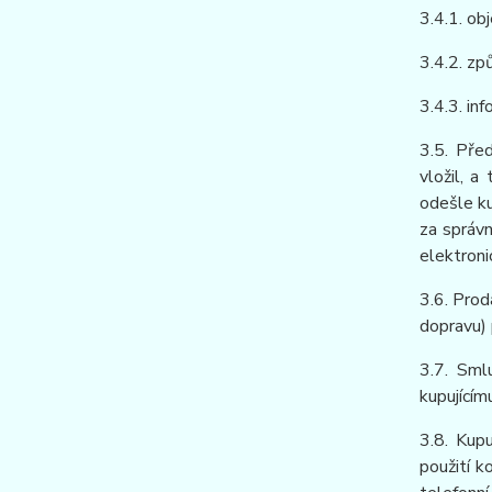
3.4.1. ob
3.4.2. zp
3.4.3. in
3.5. Pře
vložil, a
odešle ku
za správn
elektroni
3.6. Prod
dopravu) 
3.7. Smlu
kupujícím
3.8. Kupu
použití k