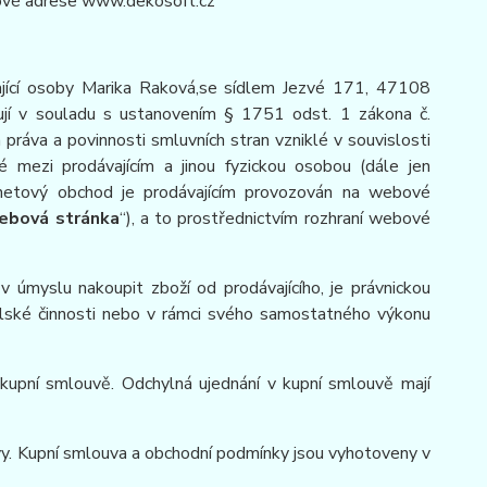
tové adrese www.dekosoft.cz
ající osoby Marika Raková,se sídlem Jezvé 171, 47108
vují v souladu s ustanovením § 1751 odst. 1 zákona č.
 práva a povinnosti smluvních stran vzniklé v souvislosti
né mezi prodávajícím a jinou fyzickou osobou (dále jen
ernetový obchod je prodávajícím provozován na webové
ebová stránka
“), a to prostřednictvím rozhraní webové
 úmyslu nakoupit zboží od prodávajícího, je právnickou
telské činnosti nebo v rámci svého samostatného výkonu
kupní smlouvě. Odchylná ujednání v kupní smlouvě mají
vy. Kupní smlouva a obchodní podmínky jsou vyhotoveny v