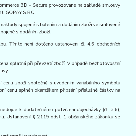
E-commerce 3D – Secure provozované na základě smlouvy
sti GOPAY S.R.O.
aké náklady spojené s balením a dodáním zboží ve smluvené
 spojené s dodáním zboží.
atbu. Tímto není dotčeno ustanovení čl. 4.6 obchodních
 cena splatná při převzetí zboží. V případě bezhotovostní
ouvy.
ní cenu zboží společně s uvedením variabilního symbolu
upní cenu splněn okamžikem připsání příslušné částky na
o nedojde k dodatečnému potvrzení objednávky (čl. 3.6),
címu. Ustanovení § 2119 odst. 1 občanského zákoníku se