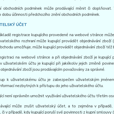
ní obchodních podmínek může prodávající měnit či doplňovat.
o dobu účinnosti předchozího znění obchodních podmínek.
ATELSKÝ ÚČET
ákladě registrace kupujícího provedené na webové stránce může 
vatelského rozhraní může kupující provádět objednávání zboží (
obchodu umožňuje, může kupující provádět objednávání zboží též
registraci na webové stránce a při objednávání zboží je kupujíc
 uživatelském účtu je kupující při jakékoliv jejich změně povi
i objednávání zboží jsou prodávajícím považovány za správné.
stup k uživatelskému účtu je zabezpečen uživatelským jménem
nformací nezbytných k přístupu do jeho uživatelského účtu.
jící není oprávněn umožnit využívání uživatelského účtu třetím o
dávající může zrušit uživatelský účet, a to zejména v případě,
, či v případě, kdy kupující poruší své povinnosti z kupní smlouv