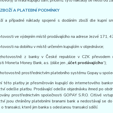
 hovory) si hradí kupující sám, přičemž tyto náklady se neliší od z
 ZBOŽÍ A PLATEBNÍ PODMÍNKY
ží a případné náklady spojené s dodáním zboží dle kupní smlo
otovosti ve výdejním místě prodávajícího na adrese Jezvé 171, 
otovosti na dobírku v místě určeném kupujícím v objednávce;
ezhotovostně z banky v České republice v CZK převodem n
ti Moneta Money Bank, a.s. (dále jen „
účet prodávajícího
“);
zhotovostně prostřednictvím platebního systému Gopay u spole
ní této platby je přesměrován kupující do internetového bankov
tví odešle platbu. Prodávající odešle objednávku ihned po obd
ovány prostřednictvím společnosti GOPAY S.R.O. Citlivé vstup
tví jsou chráněny platebními branami bank a nedostávají se do 
 o transakci, které jim banka s odeslanou transakcí sdělí.