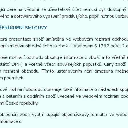
ující bere na vědomí, že uživatelský účet nemusí být dostupn
ého a softwarového vybavení prodávajícího, popř. nutnou údržb
ŘENÍ KUPNÍ SMLOUVY
kerá prezentace zboží umístěná ve webovém rozhraní obchodu j
upní smlouvu ohledně tohoto zboží. Ustanovení § 1732 odst. 2 
ové rozhraní obchodu obsahuje informace o zboží, a to včetně u
plátcí DPH) a včetně všech souvisejících poplatků. Ceny zboží 
rozhraní obchodu. Tímto ustanovením není omezena možnost 
ch podmínek.
ové rozhraní obchodu obsahuje také informace o nákladech spoj
h s balením a dodáním zboží uvedené ve webovém rozhraní obch
mí České republiky.
 objednání zboží vyplní kupující objednávkový formulář ve we
nformace o: