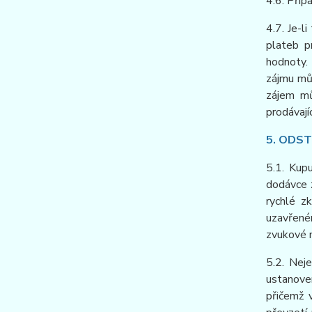
4.6. Příp
4.7. Je-l
plateb p
hodnoty. 
zájmu mů
zájem mů
prodávajíc
5. ODS
5.1. Kup
dodávce z
rychlé z
uzavřené
zvukové n
5.2. Neje
ustanoven
přičemž 