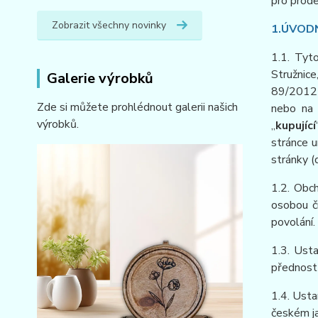
pro prod
Zobrazit všechny novinky
1.ÚVOD
1.1. Tyt
Stružnice
Galerie výrobků
89/2012 S
Zde si můžete prohlédnout galerii našich
nebo na 
výrobků.
„
kupující
stránce 
stránky (
1.2. Obc
osobou č
povolání.
1.3. Ust
přednost
1.4. Usta
českém ja