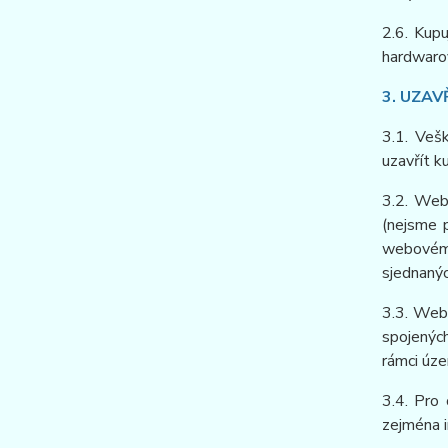
2.6. Kup
hardwarov
3. UZAV
3.1. Veš
uzavřít k
3.2. Web
(nejsme 
webovém 
sjednaný
3.3. Web
spojenýc
rámci úze
3.4. Pro
zejména i