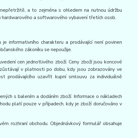
ý nepřetržitě, a to zejména s ohledem na nutnou údržbu
u hardwarového a softwarového vybavení třetích osob.
e informativního charakteru a prodávající není povinen
občanského zákoníku se nepoužije.
vedení cen jednotlivého zboží. Ceny zboží jsou koncové
zůstávají v platnosti po dobu, kdy jsou zobrazovány ve
prodávajícího uzavřít kupní smlouvu za individuálně
ených s balením a dodáním zboží. Informace o nákladech
odu platí pouze v případech, kdy je zboží doručováno v
bovém rozhraní obchodu. Objednávkový formulář obsahuje