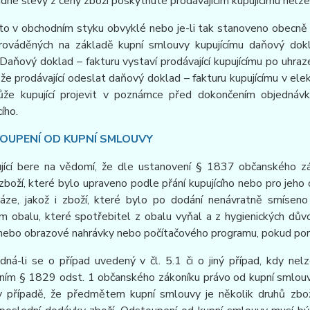
adné slevy z ceny zboží poskytnuté prodávajícím kupujícímu nel
i to v obchodním styku obvyklé nebo je-li tak stanoveno obecně 
rováděných na základě kupní smlouvy kupujícímu daňový dokla
Daňový doklad – fakturu vystaví prodávající kupujícímu po uhraz
že prodávající odeslat daňový doklad – fakturu kupujícímu v el
že kupující projevit v poznámce před dokončením objedná
ího.
TOUPENÍ OD KUPNÍ SMLOUVY
ující bere na vědomí, že dle ustanovení § 1837 občanského z
boží, které bylo upraveno podle přání kupujícího nebo pro jeho
káze, jakož i zboží, které bylo po dodání nenávratně smísen
m obalu, které spotřebitel z obalu vyňal a z hygienických dův
ebo obrazové nahrávky nebo počítačového programu, pokud poruši
dná-li se o případ uvedený v čl. 5.1 či o jiný případ, kdy ne
ím § 1829 odst. 1 občanského zákoníku právo od kupní smlouvy 
v případě, že předmětem kupní smlouvy je několik druhů zbož