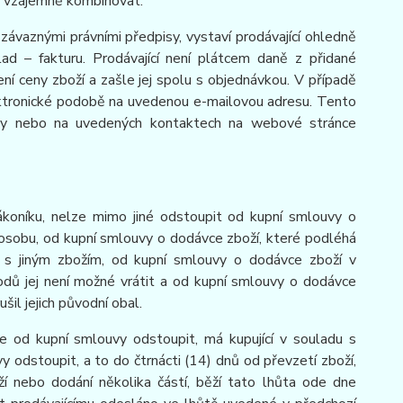
ze vzájemně kombinovat.
závaznými právními předpisy, vystaví prodávající ohledně
d – fakturu. Prodávající není plátcem daně z přidané
ení ceny zboží a zašle jej spolu s objednávkou. V případě
ektronické podobě na uvedenou e-mailovou adresu. Tento
vky nebo na uvedených kontaktech na webové stránce
ákoníku, nelze mimo jiné odstoupit od kupní smlouvy o
 osobu, od kupní smlouvy o dodávce zboží, které podléhá
o s jiným zbožím, od kupní smlouvy o dodávce zboží v
odů jej není možné vrátit a od kupní smlouvy o dodávce
l jejich původní obal.
lze od kupní smlouvy odstoupit, má kupující v souladu s
odstoupit, a to do čtrnácti (14) dnů od převzetí zboží,
í nebo dodání několika částí, běží tato lhůta ode dne