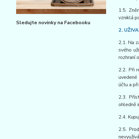
1.5. Zně
vzniklá p
Sledujte novinky na Facebooku
2. UŽIV
2.1. Na z
svého uži
rozhraní 
2.2. Při 
uvedené v
účtu a př
2.3. Pří
ohledně i
2.4. Kupu
2.5. Pro
nevyužívá