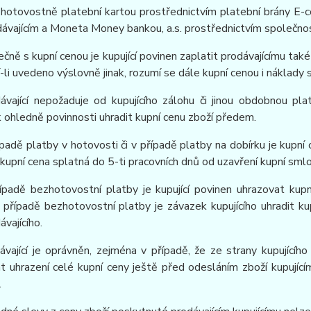
zhotovostně platební kartou prostřednictvím platební brány 
ávajícím a Moneta Money bankou, a.s. prostřednictvím společno
ečně s kupní cenou je kupující povinen zaplatit prodávajícímu t
í-li uvedeno výslovně jinak, rozumí se dále kupní cenou i náklady
dávající nepožaduje od kupujícího zálohu či jinou obdobnou pl
ohledně povinnosti uhradit kupní cenu zboží předem.
ípadě platby v hotovosti či v případě platby na dobírku je kupní
 kupní cena splatná do 5-ti pracovních dnů od uzavření kupní sml
řípadě bezhotovostní platby je kupující povinen uhrazovat kup
 případě bezhotovostní platby je závazek kupujícího uhradit k
ávajícího.
ávající je oprávněn, zejména v případě, že ze strany kupujícíh
t uhrazení celé kupní ceny ještě před odesláním zboží kupují
.