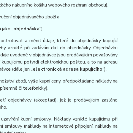
nického nákupního košíku webového rozhraní obchodu),
ručení objednávaného zboží a
 jako „
objednávka
“).
ontrolovat a měnit údaje, které do objednávky kupující
hyby vzniklé při zadávání dat do objednávky. Objednávku
“Údaje uvedené v objednávce jsou prodávajícím považovány
 kupujícímu potvrdí elektronickou poštou, a to na adresu
ávce (dále jen „
elektronická adresa kupujícího
“).
množství zboží, výše kupní ceny, předpokládané náklady na
písemně či telefonicky).
etí objednávky (akceptací), jež je prodávajícím zasláno
ího.
 uzavírání kupní smlouvy. Náklady vzniklé kupujícímu při
ní smlouvy (náklady na internetové připojení, náklady na