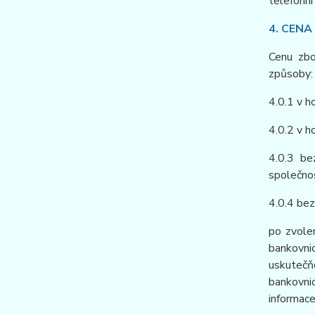
telefonní
4. CENA
Cenu zbo
způsoby:
4.0.1 v h
4.0.2 v h
4.0.3 b
společnos
4.0.4 be
po zvole
bankovnic
uskutečň
bankovnic
informace