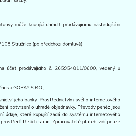
ákladní sazby.
uvy může kupující uhradit prodávajícímu následujícími
47108 Stružnice (po předchozí domluvě);
a účet prodávajícího č. 265954811/0600, vedený u
čnosti GOPAY S.R.O.;
nictví jeho banky. Prostřednictvím svého internetového
ržení potvrzení o úhradě objednávky. Převody peněz jsou
ní údaje, které kupující zadá do systému internetového
prostředí třetích stran. Zpracovatelé plateb vidí pouze