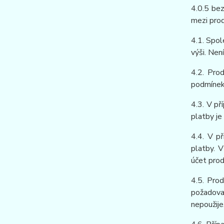
4.0.5 be
mezi prod
4.1. Spol
výši. Nen
4.2. Pro
podmínek 
4.3. V př
platby je
4.4. V p
platby. V
účet prod
4.5. Prod
požadova
nepoužije