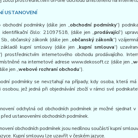
ej zboží prostřednictvím on-line obchodu umístěného na interne
NÍ USTANOVENÍ
o obchodní podmínky (dále jen „
obchodní podmínky
“) podnik
, identifikační číslo: 21097518, (dále jen „
prodávající
“) upra
b., občanský zákoník (dále jen „
občanský zákoník
“) vzájemná
základě kupní smlouvy (dále jen „
kupní smlouva
“) uzavíra
“) prostřednictvím internetového obchodu prodávajícího. Int
umístněné na internetové adrese www.dekosoft.cz (dále jen „
w
dále jen „
webové rozhraní obchodu
“).
hodní podmínky se nevztahují na případy, kdy osoba, která má v
i osobou, jež jedná při objednávání zboží v rámci své podnika
anovení odchylná od obchodních podmínek je možné sjednat v 
 před ustanoveními obchodních podmínek.
novení obchodních podmínek jsou nedílnou součástí kupní smlou
zyce. Kupní smlouvu lze uzavřít v českém jazyce.