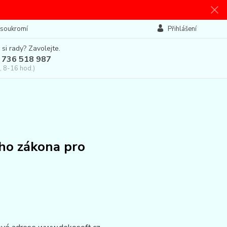
 soukromí
Přihlášení
 si rady? Zavolejte.
 736 518 987
, 8-16 hod.)
ého zákona pro