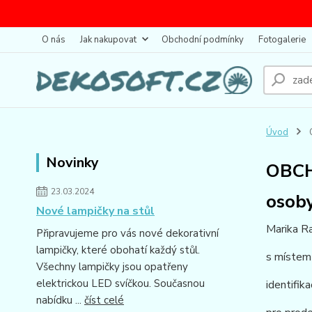
O nás
Jak nakupovat
Obchodní podmínky
Fotogalerie
Úvod
Novinky
OBC
23.03.2024
osoby
Nové lampičky na stůl
Marika R
Připravujeme pro vás nové dekorativní
lampičky, které obohatí každý stůl.
s místem
Všechny lampičky jsou opatřeny
elektrickou LED svíčkou. Současnou
identifik
nabídku ...
číst celé