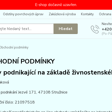
E-shop dočasně uzavřen.
Odstíny povrchových úprav
Zakázková výroba
Kontakty
Ochrana
Nevíte
Hledat
+420
(Po-Pá
Obchodní podmínky
HODNÍ PODMÍNKY
 podnikající na základě živnostensk
aková
 podnikání Jezvé 171, 47108 Stružnice
ační číslo: 21097518