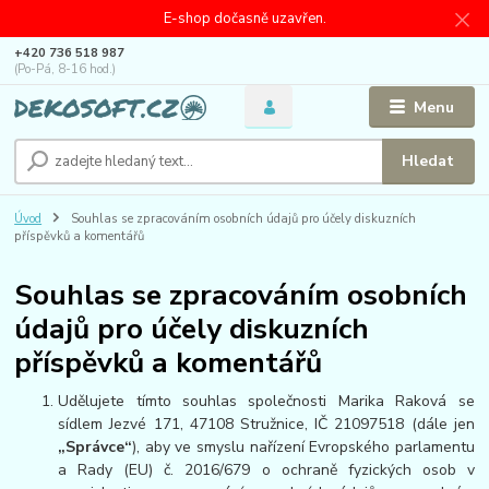
E-shop dočasně uzavřen.
+420 736 518 987
(Po-Pá, 8-16 hod.)
Menu
Hledat
Úvod
Souhlas se zpracováním osobních údajů pro účely diskuzních
příspěvků a komentářů
Souhlas se zpracováním osobních
údajů pro účely diskuzních
příspěvků a komentářů
Udělujete tímto souhlas společnosti Marika Raková se
sídlem Jezvé 171, 47108 Stružnice, IČ 21097518 (dále jen
„Správce“
), aby ve smyslu nařízení Evropského parlamentu
a Rady (EU) č. 2016/679 o ochraně fyzických osob v